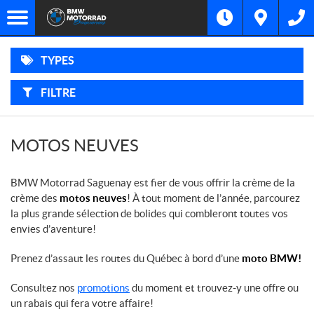
F
Options
I
Filtre
M
L
Marque
T
R
E
TYPES
R
SPORT
Type
P
A
R
FILTRE
:
TOURING
Année
ROADSTER
MOTOS NEUVES
HERITAGE
BMW Motorrad Saguenay est fier de vous offrir la crème de la
crème des
motos neuves
! À tout moment de l’année, parcourez
AVENTURE
la plus grande sélection de bolides qui combleront toutes vos
envies d’aventure!
SCOOTER
Prenez d’assaut les routes du Québec à bord d’une
moto BMW!
Consultez nos
promotions
du moment et trouvez-y une offre ou
un rabais qui fera votre affaire!