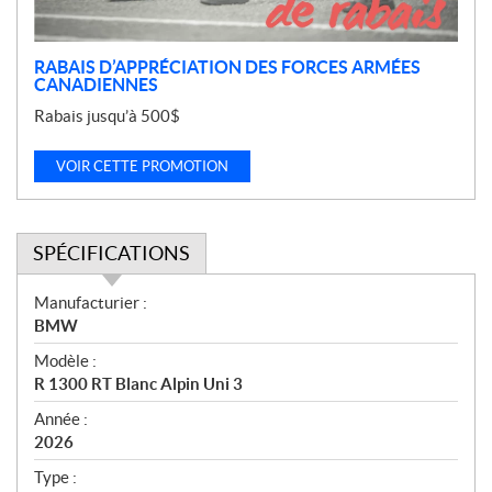
n
RABAIS D’APPRÉCIATION DES FORCES ARMÉES
CANADIENNES
Rabais jusqu’à 500$
VOIR CETTE PROMOTION
SPÉCIFICATIONS
S
Manufacturier :
p
BMW
é
Modèle :
c
R 1300 RT Blanc Alpin Uni 3
i
f
Année :
i
2026
c
Type :