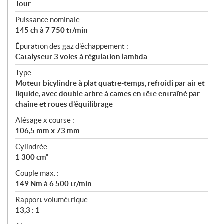
a
Tour
t
Puissance nominale :
i
145 ch à 7 750 tr/min
o
n
Épuration des gaz d’échappement :
s
Catalyseur 3 voies à régulation lambda
Type :
Moteur bicylindre à plat quatre-temps, refroidi par air et
liquide, avec double arbre à cames en tête entraîné par
chaîne et roues d’équilibrage
Alésage x course :
106,5 mm x 73 mm
Cylindrée :
1 300 cm³
Couple max. :
149 Nm à 6 500 tr/min
Rapport volumétrique :
13,3 : 1