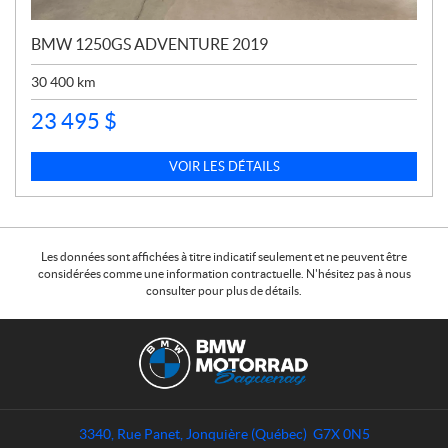
BMW 1250GS ADVENTURE 2019
30 400
km
23 495
$
VOIR LES DÉTAILS
Les données sont affichées à titre indicatif seulement et ne peuvent être
considérées comme une information contractuelle. N'hésitez pas à nous
consulter pour plus de détails.
C
B
o
M
n
W
t
M
a
o
3340, Rue Panet
,
Jonquière
(Québec)
G7X 0N5