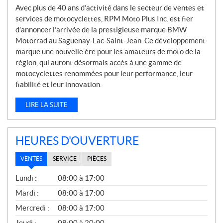
Avec plus de 40 ans d’activité dans le secteur de ventes et
services de motocyclettes, RPM Moto Plus Inc. est fier
d’annoncer l’arrivée de la prestigieuse marque BMW
Motorrad au Saguenay-Lac-Saint-Jean. Ce développement
marque une nouvelle ère pour les amateurs de moto de la
région, qui auront désormais accès à une gamme de
motocyclettes renommées pour leur performance, leur
fiabilité et leur innovation.
LIRE LA SUITE
HEURES D'OUVERTURE
VENTES
SERVICE
PIÈCES
V
Lundi :
08:00 à 17:00
E
N
Mardi :
08:00 à 17:00
T
Mercredi :
08:00 à 17:00
E
S
Jeudi :
08:00 à 20:00