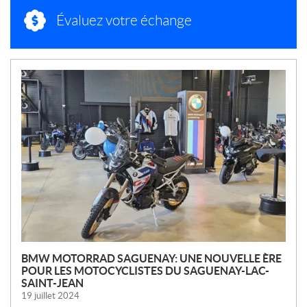
Évaluez votre échange
N
O
U
V
E
L
L
E
S
BMW MOTORRAD SAGUENAY: UNE NOUVELLE ÈRE
POUR LES MOTOCYCLISTES DU SAGUENAY-LAC-
SAINT-JEAN
19 juillet 2024