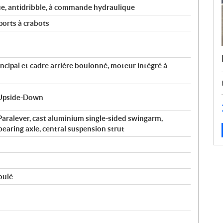
ue, antidribble, à commande hydraulique
ports à crabots
incipal et cadre arrière boulonné, moteur intégré à
 Upside-Down
alever, cast aluminium single-sided swingarm,
aring axle, central suspension strut
:
oulé