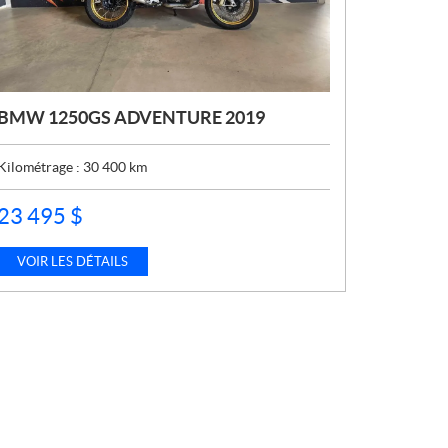
BMW 1250GS ADVENTURE 2019
Kilométrage :
30 400
km
P
23 495
$
R
I
X
VOIR LES DÉTAILS