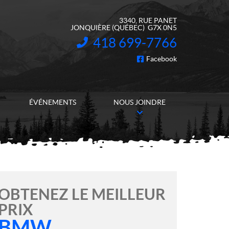
3340, RUE PANET
JONQUIÈRE
(QUÉBEC)
G7X 0N5
418 699-7766
INFORMATION :
Facebook
SUIVEZ-NOUS
ÉVÉNEMENTS
NOUS JOINDRE
OBTENEZ LE MEILLEUR
PRIX
BMW