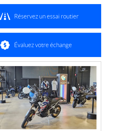
Réservez un essai routier
Évaluez votre échange
N
O
U
V
E
L
L
E
S