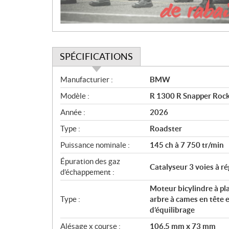
o
n
SPÉCIFICATIONS
S
Manufacturier :
BMW
p
Modèle :
R 1300 R Snapper Rock
é
c
Année :
2026
i
Type :
Roadster
f
i
Puissance nominale :
145 ch à 7 750 tr/min
c
Épuration des gaz
Catalyseur 3 voies à r
a
d’échappement :
t
Moteur bicylindre à pla
i
Type :
arbre à cames en tête 
o
d’équilibrage
n
s
Alésage x course :
106,5 mm x 73 mm