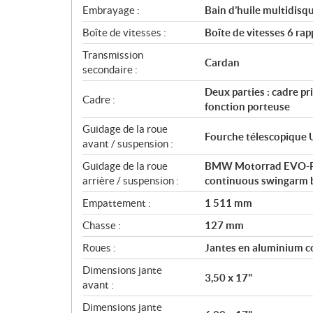
Embrayage :
Bain d’huile multidisq
Boîte de vitesses :
Boîte de vitesses 6 rap
Transmission
Cardan
secondaire :
Deux parties : cadre pr
Cadre :
fonction porteuse
Guidage de la roue
Fourche télescopique
avant / suspension :
Guidage de la roue
BMW Motorrad EVO-Par
arrière / suspension :
continuous swingarm be
Empattement :
1 511 mm
Chasse :
127 mm
Roues :
Jantes en aluminium c
Dimensions jante
3,50 x 17"
avant :
Dimensions jante