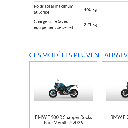
Poids total maximum
460 kg
autorisé :
Charge utile (avec
221 kg
équipement de série) :
CES MODÈLES PEUVENT AUSSI 
BMW F 900 R Snapper Rocks
BMW F 90
Blue Métallisé 2026