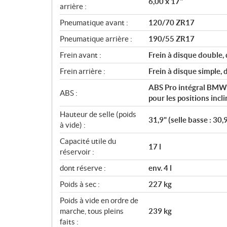
6,00 x 17"
arrière :
Pneumatique avant :
120/70 ZR17
Pneumatique arrière :
190/55 ZR17
Frein avant :
Frein à disque double, 
Frein arrière :
Frein à disque simple, 
ABS Pro intégral BMW M
ABS :
pour les positions incl
Hauteur de selle (poids
31,9" (selle basse : 30,9
à vide) :
Capacité utile du
17 l
réservoir :
dont réserve :
env. 4 l
Poids à sec :
227 kg
Poids à vide en ordre de
marche, tous pleins
239 kg
faits :