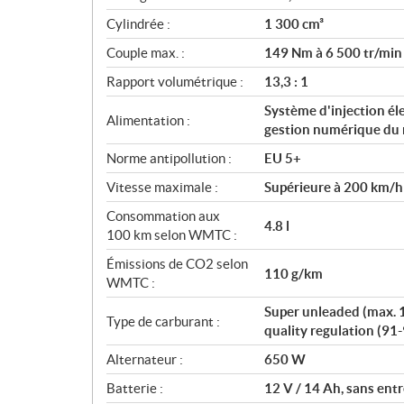
Cylindrée :
1 300 cm³
Couple max. :
149 Nm à 6 500 tr/min
Rapport volumétrique :
13,3 : 1
Système d'injection él
Alimentation :
gestion numérique du 
Norme antipollution :
EU 5+
Vitesse maximale :
Supérieure à 200 km/h
Consommation aux
4.8 l
100 km selon WMTC :
Émissions de CO2 selon
110 g/km
WMTC :
Super unleaded (max. 
Type de carburant :
quality regulation (9
Alternateur :
650 W
Batterie :
12 V / 14 Ah, sans ent